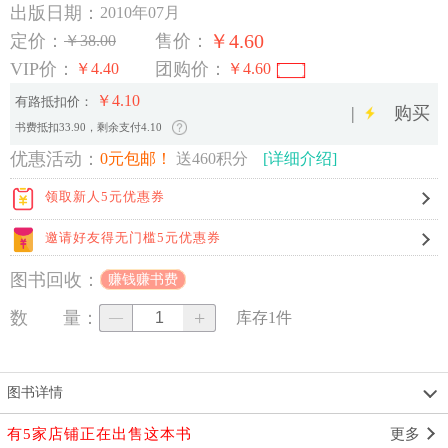
出版日期：
2010年07月
￥4.60
定价：
售价：
￥38.00
VIP价：
团购价：
￥4.40
￥4.60
￥4.10
有路抵扣价：
|
购买
书费抵扣33.90，剩余支付4.10
优惠活动：
0元包邮！
送460积分
[详细介绍]
领取新人5元优惠券
邀请好友得无门槛5元优惠券
图书回收：
赚钱赚书费
+
数 量：
库存
1
件
—
图书详情
有5家店铺正在出售这本书
更多