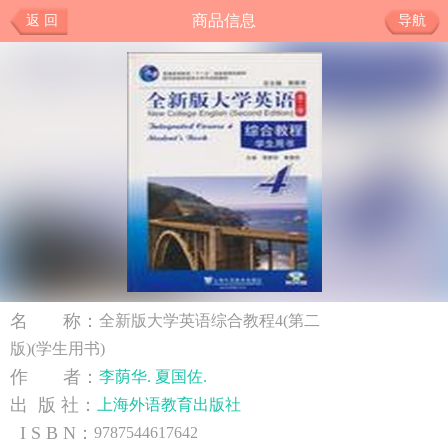
商品信息
返 回
导航
名 称：
全新版大学英语综合教程4(第二
版)(学生用书)
作 者：
李荫华. 夏国佐.
出 版 社：
上海外语教育出版社
I S B N：
9787544617642