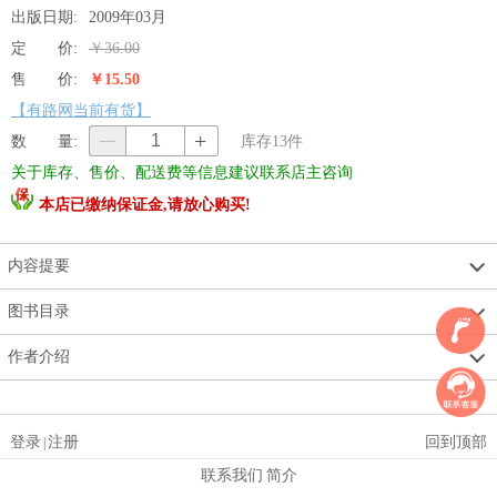
出版日期:
2009年03月
定 价:
￥36.00
售 价:
￥15.50
【有路网当前有货】
+
数 量:
—
库存
13
件
关于库存、售价、配送费等信息建议联系店主咨询
本店已缴纳保证金,请放心购买!
内容提要
图书目录
作者介绍
登录
注册
回到顶部
|
联系我们
简介