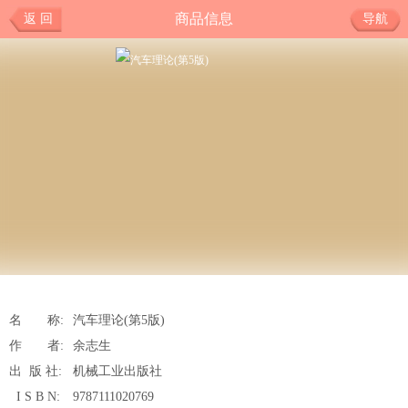
商品信息
返 回
导航
名 称:
汽车理论(第5版)
作 者:
余志生
出 版 社:
机械工业出版社
I S B N:
9787111020769