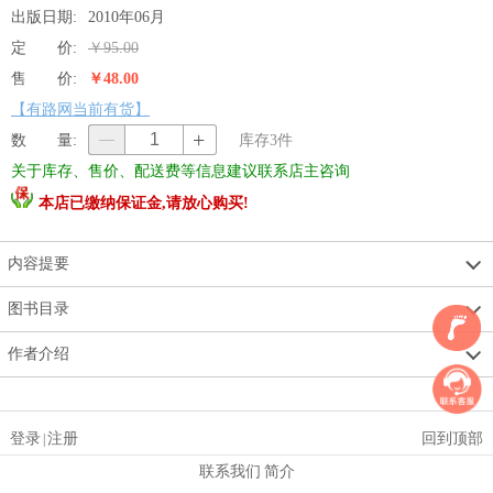
出版日期:
2010年06月
定 价:
￥95.00
售 价:
￥48.00
【有路网当前有货】
+
数 量:
—
库存
3
件
关于库存、售价、配送费等信息建议联系店主咨询
本店已缴纳保证金,请放心购买!
内容提要
图书目录
作者介绍
登录
注册
回到顶部
|
联系我们
简介