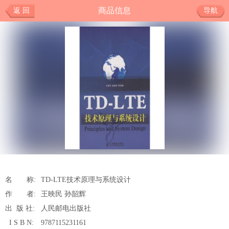
商品信息
返 回
导航
名 称:
TD-LTE技术原理与系统设计
作 者:
王映民 孙韶辉
出 版 社:
人民邮电出版社
I S B N:
9787115231161