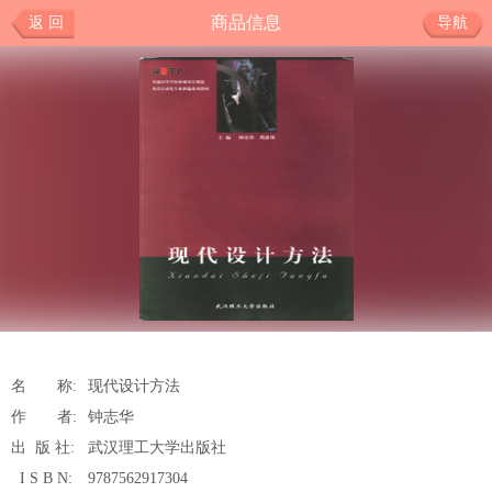
商品信息
返 回
导航
名 称:
现代设计方法
作 者:
钟志华
出 版 社:
武汉理工大学出版社
I S B N:
9787562917304